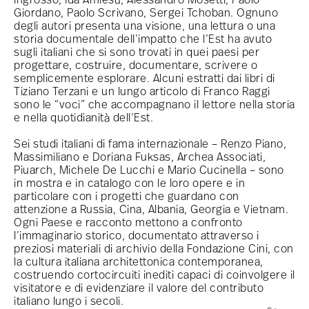
Ingrosso, Ida Amlesù, Alessandro Mosetti, Paolo
Giordano, Paolo Scrivano, Sergei Tchoban. Ognuno
degli autori presenta una visione, una lettura o una
storia documentale dell’impatto che l’Est ha avuto
sugli italiani che si sono trovati in quei paesi per
progettare, costruire, documentare, scrivere o
semplicemente esplorare. Alcuni estratti dai libri di
Tiziano Terzani e un lungo articolo di Franco Raggi
sono le “voci” che accompagnano il lettore nella storia
e nella quotidianità dell’Est.
Sei studi italiani di fama internazionale – Renzo Piano,
Massimiliano e Doriana Fuksas, Archea Associati,
Piuarch, Michele De Lucchi e Mario Cucinella – sono
in mostra e in catalogo con le loro opere e in
particolare con i progetti che guardano con
attenzione a Russia, Cina, Albania, Georgia e Vietnam.
Ogni Paese e racconto mettono a confronto
l’immaginario storico, documentato attraverso i
preziosi materiali di archivio della Fondazione Cini, con
la cultura italiana architettonica contemporanea,
costruendo cortocircuiti inediti capaci di coinvolgere il
visitatore e di evidenziare il valore del contributo
italiano lungo i secoli.